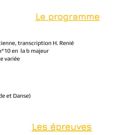
Le programme
ienne, transcription H. Renié
n°10 en la b majeur
e variée
ude et Danse)
Les épreuves