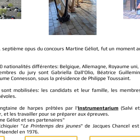
, septième opus du concours Martine Géliot, fut un moment ar
0 nationalités différentes: Belgique, Allemagne, Royaume uni,
mbres du jury sont Gabriella Dall'Olio, Béatrice Guillemin
laume Connesson, sous la présidence de Philippe Toussaint.
nt mobilisées: les candidats et leur famille, les membres 
névoles.
ingtaine de harpes prêtées par l'
Instrumentarium
(Salvi et
r, et les travailler pour se préparer aux épreuves.
ne Géliot et ses partenaires"
chiquier "
Le Printemps des jeunes
" de Jacques Chancel est 
 Haendel en 1976.