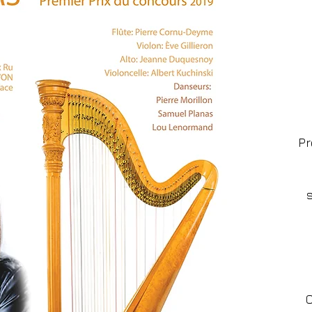
Pr
s
C