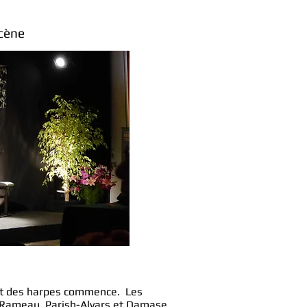
cène
let des harpes commence. Les
e Rameau, Parish-Alvars et Damase.