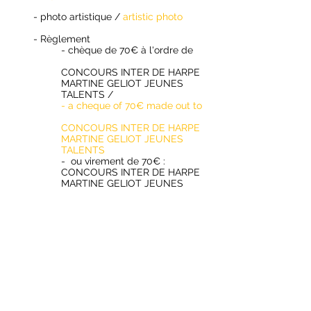
- photo artistique /
artistic photo
- Règlement
- chèque de 70€ à l'ordre de
CONCOURS INTER DE HARPE
MARTINE GELIOT JEUNES
TALENTS /
- a cheque of 70€ made out to
CONCOURS INTER DE HARPE
MARTINE GELIOT JEUNES
TALENTS
- ou virement de 70€ :
CONCOURS INTER DE HARPE
MARTINE GELIOT JEUNES
TALENTS
IBAN : FR76
18706 00000
0002349
1993 27
BIC : AGRIFRPP887
- or Bank transfer 70 €:
CONCOURS INTER DE HARPE
MARTINE GELIOT JEUNES
TALENTS
IBAN : FR76
18706 00000
0002349
1993 27
Bank identifier (code BIC):